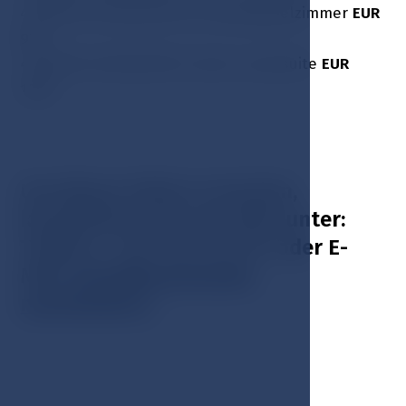
4 Nächte Unterkunft im Luxusdoppelzimmer
EUR
972
4 Nächte Unterkunft in einer Luxussuite
EUR
1234
Um dieses Paket zu buchen,
kontaktieren Sie uns bitte unter:
Telefon + 420 354 676 617 oder E-
Mail:
hotel@esplanade-
marienbad.cz