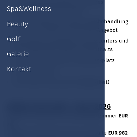
1 x Kohlensäurehaltiges natürliches
Spa&Wellness
Mineralbad mit CO2 / Person
1 x Spa & Wellness Entspannungsbehandlung
Beauty
/ Person / Auswahl aus dem NET-Angebot
Golf
Nutzung des hoteleigenen Fitnesscenters und
des Schwimmbads während Aufenthalts
Galerie
Kostenloser gesicherter Außenparkplatz
Kontakt
Kostenloses Wi-Fi
Late check out (je nach Verfügbarkeit)
Gültig: 03.04.2026 – 06.04.2026
3 Nächte Unterkunft im Luxusdoppelzimmer
EUR
784
3 Nächte Unterkunft in einer Luxussuite
EUR 982