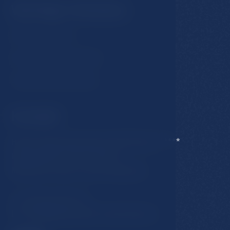
Wichtige Hinweise
GDPR & Cookies
Geschäftsbedingungen
Unterkuntfsrordnung
Kontakt
Hotel Esplanade Spa & Golf Resort *****
Karlovarska 434/15, 353 01
Marianse Lazne, Czech Republic
T:
+420 354 676 111
E:
hotel@esplanade-marienbad.cz