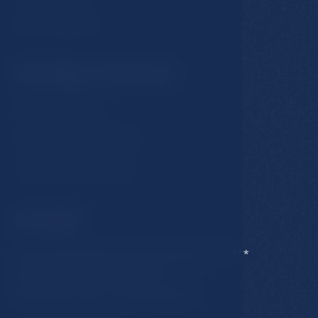
Spa & Wellness
Wichtige Hinweise
GDPR & Cookies
Geschäftsbedingungen
Unterkuntfsrordnung
Kontakt
Hotel Esplanade Spa & Golf Resort *****
Karlovarska 434/15, 353 01
Marianse Lazne, Czech Republic