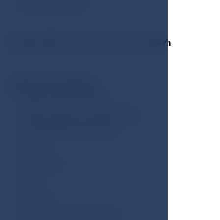
Mehrwertsteuer
Kurtaxe EUR 2 / Person, vor Ort zu zahlen
Zimmer-Ausstattung:
Balkon oder Terrasse
Klimaanlage mit individueller
Temperatureinstellung
W-LAN
Fernseher
Safe
Telefon
Minibar (gegen Aufpreis)