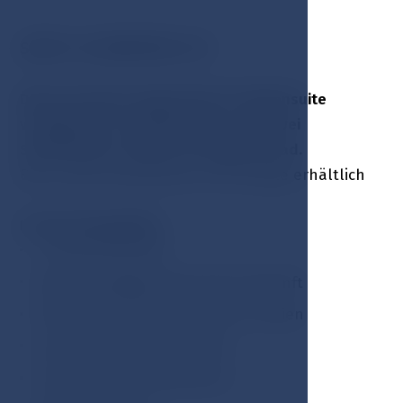
SUITE 1+2 (APARTMA 1+2)
Dieses luxuriös eingerichtete Familiensuite
verfügt über ein Wohnzimmer und zwei
Schlafzimmer, jeweils mit eigenem Bad.
Bis zu zwei Zusatzbetten auf Anfrage erhältlich
Im Preis inbegriffen:
Frühstücksbuffet
Begrüßungsgetränk bei der Ankunft
Bewachter Hotelparkplatz im Freien
Zugang zum Schwimmbad
Zugang zum Fitnesscenter