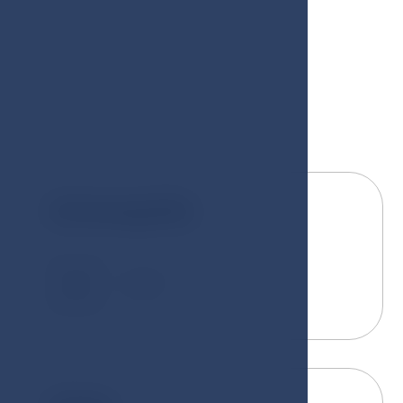
Zimmergröße
2
75 m