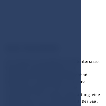
SAAL KOLONADA
Der Hauptsaal, einschließlich der Außenterrasse,
bietet einen atemberaubenden und
einzigartigen Blick auf die Stadt Marienbad.
Dieser Saal ist ein großartiger Ort für Ihre
Veranstaltung, egal ob es sich um ein
Firmentreffen, eine Incentive-Veranstaltung, eine
Konferenz oder einen Cocktail handelt. Der Saal