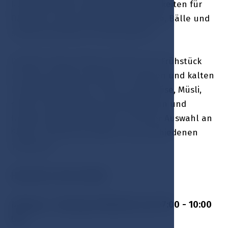
Kolonada bietet einzigartige Möglichkeiten für
Bankette, Gala-Empfänge, Empfänge, Bälle und
selbstverständlich Hochzeitsfeiern.
Darüber hinaus können Sie hier ein Frühstück
mit einer großen Auswahl an warmen und kalten
Frühstücksgerichten, Obst und Gemüse, Müsli,
süßen hausgemachten Köstlichkeiten und
frischem Gebäck genießen, mit einer Auswahl an
Säften, köstlichem Kaffee und verschiedenen
Teesorten.
Haustiere sind erlaubt
Montag - Sonntag: Frühstück von 07:00 - 10:00
Uhr