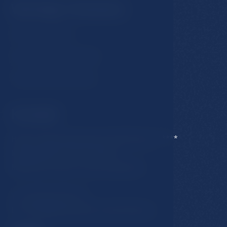
Wichtige Hinweise
GDPR & Cookies
Geschäftsbedingungen
Unterkuntfsrordnung
Kontakt
Hotel Esplanade Spa & Golf Resort *****
Karlovarska 434/15, 353 01
Marianse Lazne, Czech Republic
T:
+420 354 676 111
E:
hotel@esplanade-marienbad.cz