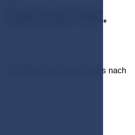
Die Kapazität des Saals Kolonada mit
Wintergarten beträgt bis zu 180 Plätze
Schauen Sie unsere Fotos nach