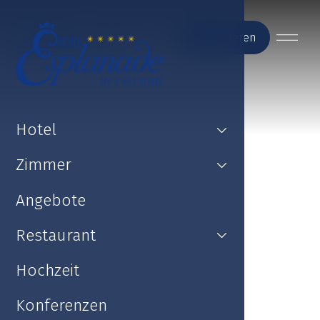
Reservieren
Hotel
Zimmer
Angebote
Restaurant
Hochzeit
Konferenzen