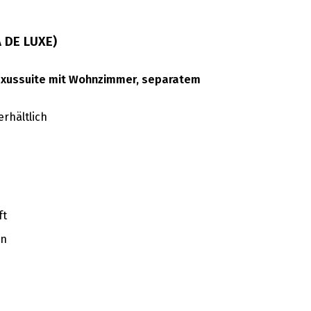
A DE LUXE)
 Luxussuite mit Wohnzimmer, separatem
erhältlich
ft
en