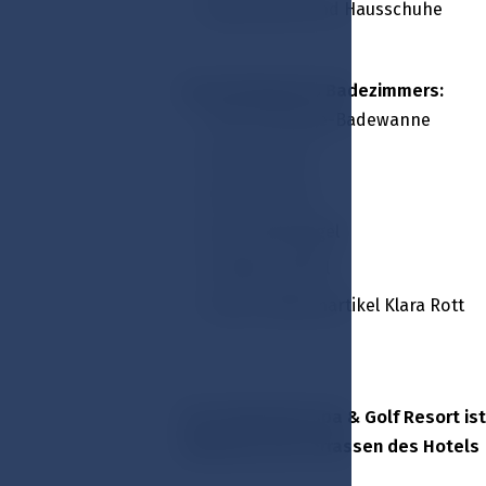
Bademantel und Hausschuhe
Ausstattung des Badezimmers:
Hydromassage-Badewanne
Duschkabine
Haartrockner
Kosmetikspiegel
Toilettenartikel
Hotel-Toilettenartikel Klara Rott
Das Esplanade Spa & Golf Resort ist
Balkonen und Terrassen des Hotels