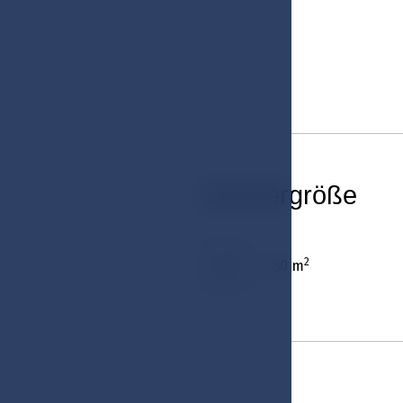
Zimmergröße
2
80 m