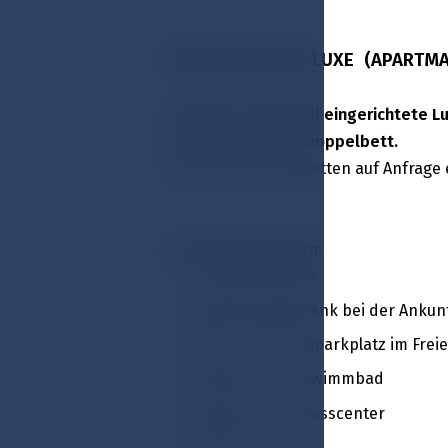
JUNIOR SUITE DE LUXE ­ (APARTM
Luxuriös und stilvoll eingerichtete
Schlafzimmer mit Doppelbett.
Bis zu zwei Zusatzbetten auf Anfrage 
Im Preis inbegriffen:
Frühstücksbuffet
Begrüßungsgetränk bei der Ankun
Bewachter Hotelparkplatz im Frei
Zugang zum Schwimmbad
Zugang zum Fitnesscenter
Mehrwertsteuer