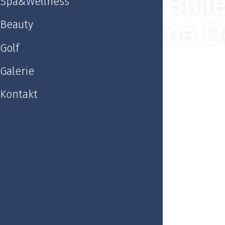
Junior Suit
Spa&Wellness
Beauty
(Apartma D
Golf
Galerie
Kontakt