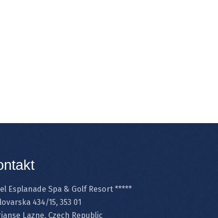
ontakt
el Esplanade Spa & Golf Resort *****
lovarska 434/15, 353 01
ianse Lazne, Czech Republic