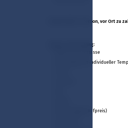
Kurtaxe EUR 2 / Person, vor Ort zu z
Zimmer-Ausstattung:
Balkon oder Terrasse
Klimaanlage mit individueller Tem
W-LAN
Fernseher
Safe
Telefon
Minibar (gegen Aufpreis)
Arbeitstisch