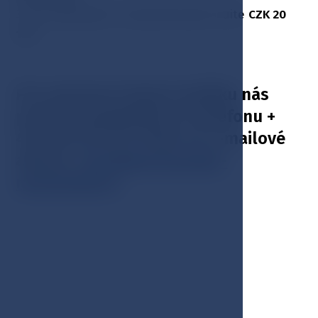
3 noci ubytování v luxusním junior suite
CZK 20
175
Pro rezervaci tohoto balíčku nás
prosím kontaktujte na telefonu +
420 354 676 617 nebo na e-mailové
adrese:
hotel@esplanade-
marienbad.cz