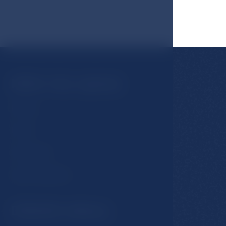
Může Vás zajímat
Pokoje
Hotel
Stravování
Spa & Wellness
Důležité odkazy