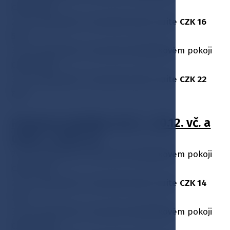
CZK 13 275
2 noci ubytování v luxusním junior suite
CZK 16
575
3 noci ubytování v luxusním dvojlůžkovém pokoji
CZK 17 925
3 noci ubytování v luxusním junior suite
CZK 22
875
Platnost nabídky: 01.11. - 20.12. vč. a
02.01. - 31.03. vč.
2 noci ubytování v luxusním dvojlůžkovém pokoji
CZK 11 725
2 noci ubytování v luxusním junior suite
CZK 14
775
3 noci ubytování v luxusním dvojlůžkovém pokoji
CZK 15 600