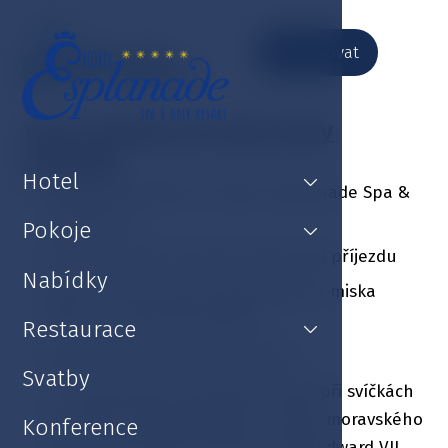
Rezervovat
Balíček líbánky
Tento balíček pro dvě osoby
zahrnuje:
Hotel
Luxusní ubytování v hotelu Esplanade Spa &
Golf Resort
Pokoje
Welcome drink v recepci hotelu při příjezdu
Nabídky
Dárek – láhev sektu Ambassador a miska
jahod na pokoj při příjezdu
Restaurace
Bohatá snídaně formou bufetu
Svatby
1 x Romantická tříchodová večeře při svíčkách
na osobu zahrnující dárek – láhev moravského
Konference
vína v gurmánské restauraci King Edward VII.