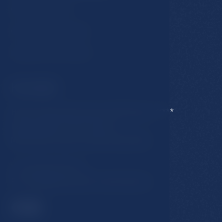
GDPR & Cookies
Obchodní podmínky
Ubytovací řád hotelu
Kontakt
Hotel Esplanade Spa & Golf Resort *****
Karlovarská 434/15, 353 01
Mariánské Lázně, Česká Republika
T:
+420 354 676 111
E:
hotel@esplanade-marienbad.cz