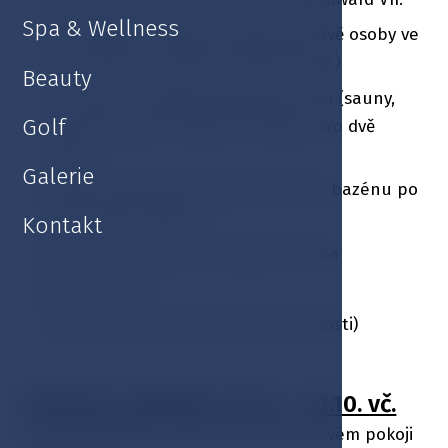
Spa & Wellness
1 x Floating – líbezná koupel pro dvě osoby ve
slané lázni z mrtvého moře (50 min.)
Beauty
1 x Privátní návštěva Římských lázní (sauny,
Golf
sanaria a parní lázně) na hodinu pro dvě
osoby
Galerie
Využití hotelového fitness centra a bazénu po
celou dobu pobytu
Kontakt
Hlídané venkovní parkoviště zdarma
Wi-Fi zdarma
Late check out (dle aktuální možnosti)
Platnost nabídky: 01.04. - 31.10. vč.
2 noci ubytování v luxusním dvojlůžkovém pokoji