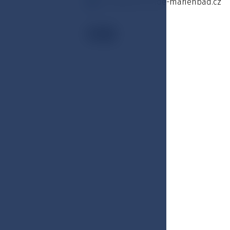
marie@esplanade-marienbad.cz