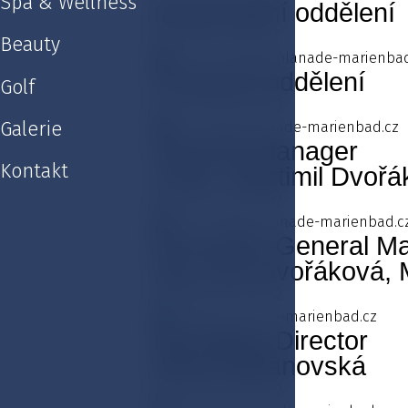
Spa & Wellness
Rezervační oddělení
+420 354 676 617
Beauty
reservation@esplanade-marienbad
Provozní oddělení
Golf
+420 354 676 603
Galerie
provoz@esplanade-marienbad.cz
General Manager
Kontakt
JUDr. Vlastimil Dvořá
+420 354 676 602
vlastimil@esplanade-marienbad.c
Executive General M
Ing. Eva Dvořáková,
+420 354 676 602
eva@esplanade-marienbad.cz
Managing Director
Marie Baranovská
+420 354 676 602