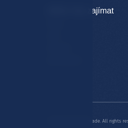
Může Vás zajímat
Pokoje
Hotel
Stravování
Spa & Wellness
© 2026 Hotel Esplanade. All rights re