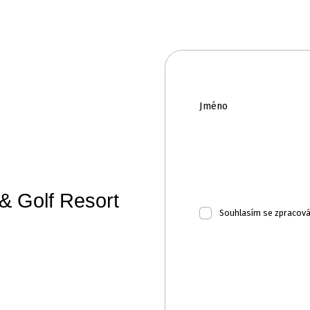
y
Konference
Spa & Wellness
Beauty
Golf
Galerie
Kontakt
Jméno
& Golf Resort
Souhlasím se zpracov