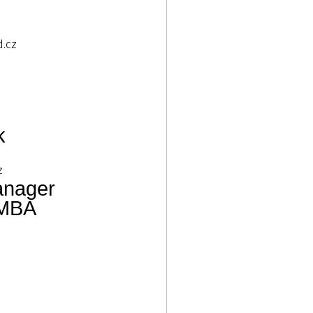
.cz
k
z
anager
 MBA