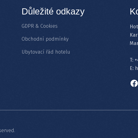
Důležité odkazy
K
GDPR & Cookies
Hot
Kar
Obchodní podmínky
Mar
Ubytovací řád hotelu
T:
+
E:
h
served.