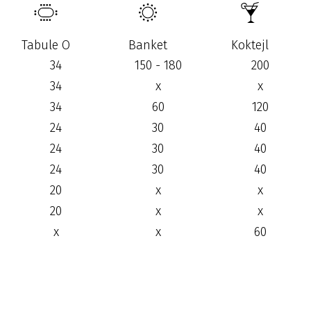
Tabule O
Banket
Koktejl
34
150 - 180
200
34
x
x
34
60
120
24
30
40
24
30
40
24
30
40
20
x
x
20
x
x
x
x
60