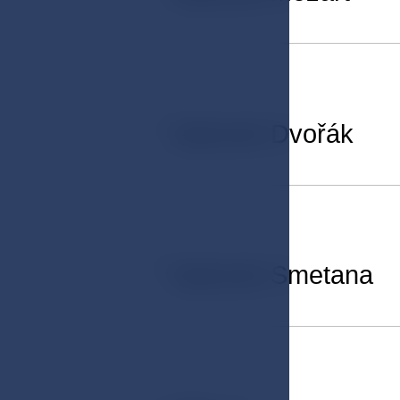
07
Salonek Dvořák
08
Salonek Smetana