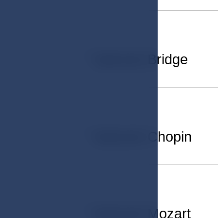
04
Salonek Bridge
05
Salonek Chopin
06
Salonek Mozart