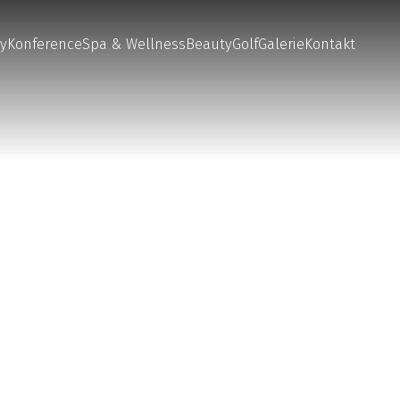
y
Konference
Spa & Wellness
Beauty
Golf
Galerie
Kontakt