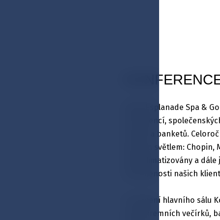
KONFERENC
Hotel Esplanade Spa & Go
konferencí, společenských
svateb a banketů. Celoroč
denním světlem: Chopin, M
plně klimatizovány a dále
spokojenosti našich klient
Propojení hlavního sálu K
např. firemních večírků, 