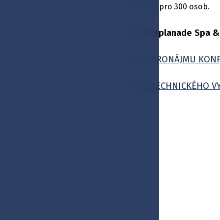
hostin až pro 300 osob.
Hotel Esplanade Spa &
CENÍK PRONÁJMU KON
CENÍK TECHNICKÉHO V