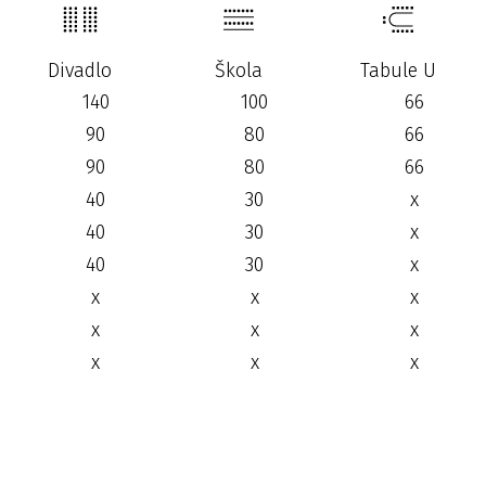
Divadlo
Škola
Tabule U
140
100
66
90
80
66
90
80
66
40
30
x
40
30
x
40
30
x
x
x
x
x
x
x
x
x
x