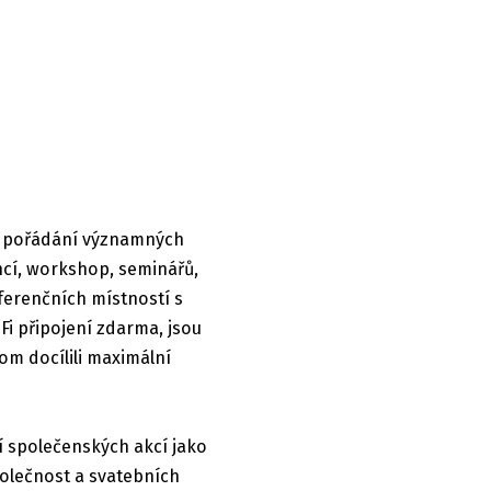
ro pořádání významných
ncí, workshop, seminářů,
ferenčních místností s
i připojení zdarma, jsou
om docílili maximální
í společenských akcí jako
polečnost a svatebních