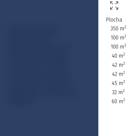
Typ pokoje
Plocha
Sál Kolonáda
2
01
350 m
Sál Goethe
2
02
100 m
King Edward VII.
2
03
100 m
Salonek Bridge
2
04
40 m
Salonek Chopin
2
05
42 m
Salonek Mozart
2
06
42 m
Salonek Dvořák
2
07
45 m
Salonek Smetana
2
08
32 m
Billiard
2
09
60 m