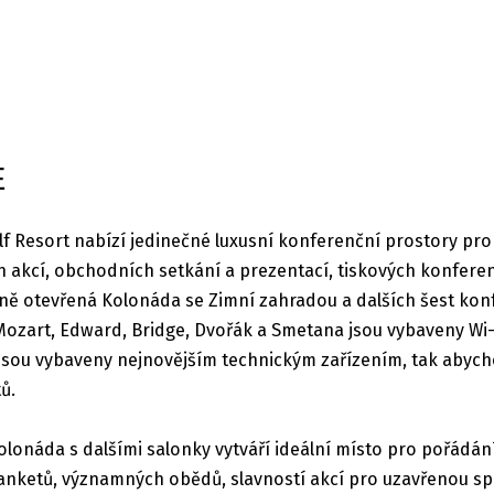
E
lf Resort nabízí jedinečné luxusní konferenční prostory p
 akcí, obchodních setkání a prezentací, tiskových konfere
ně otevřená Kolonáda se Zimní zahradou a dalších šest kon
ozart, Edward, Bridge, Dvořák a Smetana jsou vybaveny Wi-F
 jsou vybaveny nejnovějším technickým zařízením, tak abych
ů.
olonáda s dalšími salonky vytváří ideální místo pro pořádán
banketů, významných obědů, slavností akcí pro uzavřenou s