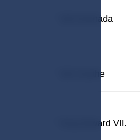
01
Sál Kolonáda
02
Sál Goethe
03
King Edward VII.