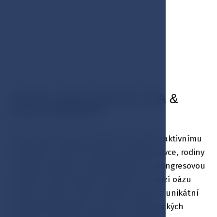
HOTEL ESPLANADE SPA &
GOLF RESORT
Hotel Esplanade je ideálním místem k aktivnímu
odpočinku a dobití energie pro jednotlivce, rodiny
s dětmi, skupiny a zároveň golfovou i kongresovou
turistiku. Spa & wellness centrum nabízí oázu
klidu a relaxace, kde si můžete vybrat z unikátní
nabídky léčebných procedur a kosmetických