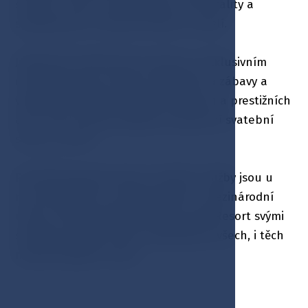
služeb s cílem znovuobjevení vaší vitality a
spokojenosti s vlastním tělem a myslí.
Jedinečné konferenční prostory s exklusivním
cateringem jsou místem setkávání a zábavy a
vybízejí k zajištění různých firemních a prestižních
akcí. Hotel rovněž zajišťuje kompletní svatební
servis „na klíč“.
Prvotřídní gastronomie a kvalitní služby jsou u
nás prováděny na profesionální a mezinárodní
úrovni. Hotel Esplanade Spa & Golf Resort svými
službami vychází vstříc požadavkům všech, i těch
nejnáročnějších hostů.