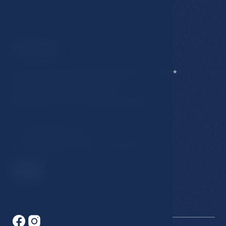
Ubytovací řád hotelu
Kontakt
Hotel Esplanade Spa & Golf Resort *****
Karlovarská 434/15, 353 01
Mariánské Lázně, Česká Republika
T:
+420 354 676 111
E:
hotel@esplanade-marienbad.cz