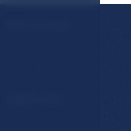
Může Vás zajímat
Pokoje
Hotel
Stravování
Spa & Wellness
Důležité odkazy
GDPR & Cookies
Obchodní podmínky