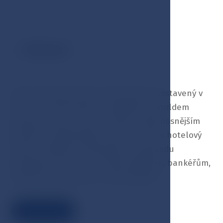
Historie
01
Hotel Esplanade Spa & Golf Resort postavený v
roce 1911 významným architektem Arnoldem
Heymannem je a byl i v historii nejhonosnějším
hotelem v Mariánských Lázních. Tento hotelový
Titanic naštěstí neztroskotal a zažil řadu
příznivých sezón, kdy sloužil knížatům, bankéřům,
indickým princeznám a maharadžům.
Číst více