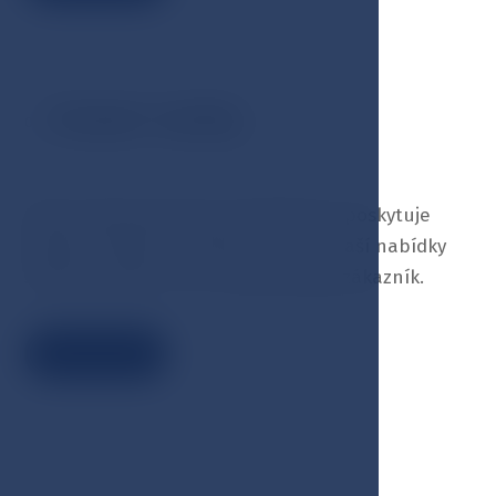
Ostatní služby
03
Hotel Esplanade Spa & Golf Resort poskytuje
kvalitní služby na vysoké úrovni. Z naší nabídky
služeb si vybere i ten nejnáročnější zákazník.
Číst více