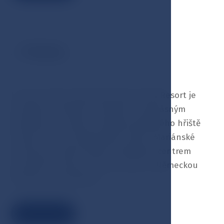
Poloha
02
Luxusní hotel Esplanade Spa & Golf Resort je
umístěný v klidném prostředí s překrásným
výhledem na město, nedaleko golfového hřiště
“Royal Golf Club Mariánské Lázně”. Mariánské
Lázně jsou světoznámým lázeňským centrem
uprostřed Evropy, 12 km od hranic s Německou
spolkovou republikou.
Číst více