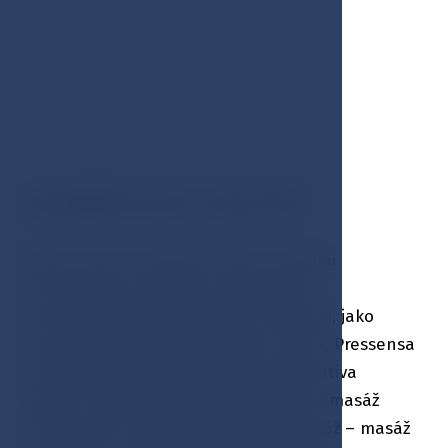
KOSMETICKÝ SALÓN
Beauty salon poskytuje široku nabídku
kosmetických procedur prováděných
renomovanými kosmetickými značkami, jako
například Klara Rott, Alqvimia, Purles, Pressensa
a tradiční česká kosmetická značka Sativa
Medical. Mezi oblíbené ošetření patří masáž
očního okolí, Hydrofacial, Kobido masáž – masáž