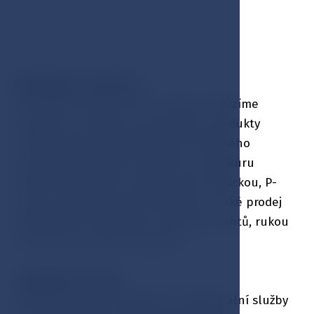
MANIKÚRA & PEDIKÚRA
Pro hýčkání vašich rukou i nohou nabízíme
manikúru a pedikúru prováděnou produkty
značky Gehwol pod dohledem zkušeného
personálu Nabízíme manikúru a pedikúru
medicinální (suchá i přístrojová) i klasickou, P-
shine, parafinové zábaly, depilaci a také prodej
doplňkových produktů na ošetření nehtů, rukou
a nohou pro domácí ošetření.
KADEŘNICKÝ SALON
Kadeřnický salon poskytuje profesionální služby