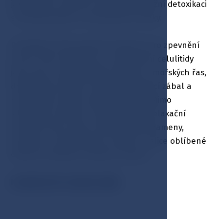
japonských císařoven podporující kožní detoxikaci
s antistresovými a omlazujícími účinky.
Provádíme také speciální ošetření pro zpevnění
kontur těla zaměřené na odstranění celulitidy
jako např. anticelulitidní program z mořských řas,
detoxikační bahenní zábal, zpevňující zábal a
revitalizační zábal medově-mléčný. Mimo
klasického ošetření nabízíme také relaxační
masáže hlavy a šíje, masáž horkými kameny,
medovou a čokoládovou masáž, a velice oblíbené
ošetření obličeje a dekoltu zlatem.
KOSMETICKÝ SALÓN CENÍK