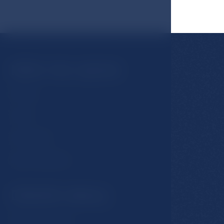
Může Vás zajímat
Pokoje
Hotel
Stravování
Spa & Wellness
Důležité odkazy
GDPR & Cookies