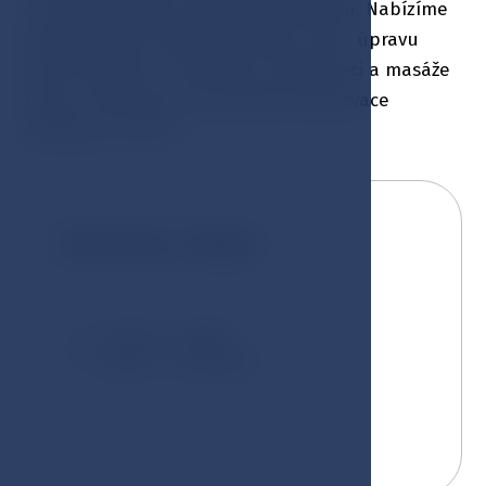
a používá kvalitní vlasovou kosmetiku. Nabízíme
klasické nebo kreativní střihání, mytí, úpravu
vlasů klasickou i slavnostní, regeneraci a masáže
hlavy s odborným personálem. Rezervace
předem je nutná.
Otevírací doba:
Středa — Neděle
08:00 — 15:30 hodin