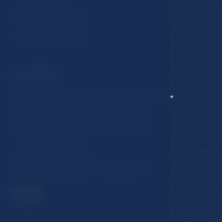
Obchodní podmínky
Ubytovací řád hotelu
Kontakt
Hotel Esplanade Spa & Golf Resort *****
Karlovarská 434/15, 353 01
Mariánské Lázně, Česká Republika
T:
+420 354 676 111
E:
hotel@esplanade-marienbad.cz